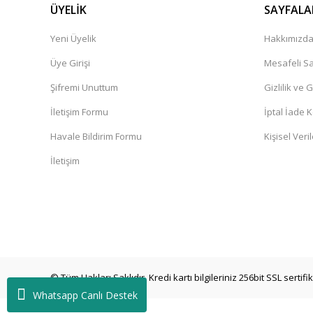
ÜYELİK
SAYFALA
Yeni Üyelik
Hakkımızd
Üye Girişi
Mesafeli Sa
Şifremi Unuttum
Gizlilik ve 
İletişim Formu
İptal İade K
Havale Bildirim Formu
Kişisel Veril
İletişim
© Tüm Hakları Saklıdır. Kredi kartı bilgileriniz 256bit SSL sertif
Whatsapp Canlı Destek