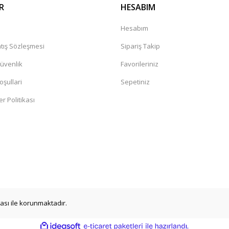
R
HESABIM
a
Hesabım
tış Sözleşmesi
Sipariş Takip
Güvenlik
Favorileriniz
oşullari
Sepetiniz
er Politikası
ikası ile korunmaktadır.
ile
ideasoft
e-