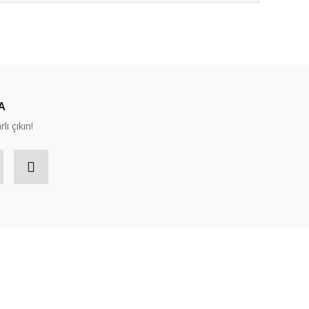
A
lı çıkın!