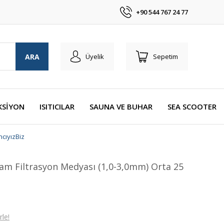
+90 544 767 24 77
ARA
Üyelik
Sepetim
KSİYON
ISITICILAR
SAUNA VE BUHAR
SEA SCOOTER
cıyızBiz
Cam Filtrasyon Medyası (1,0-3,0mm) Orta 25
le!