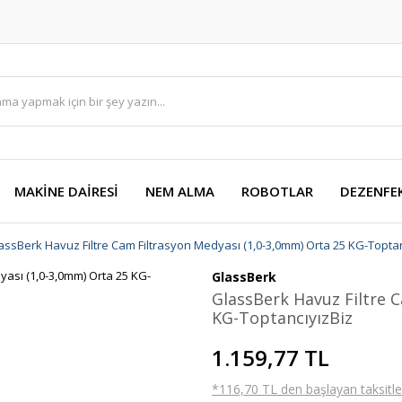
MAKİNE DAİRESİ
NEM ALMA
ROBOTLAR
DEZENFE
assBerk Havuz Filtre Cam Filtrasyon Medyası (1,0-3,0mm) Orta 25 KG-Toptan
GlassBerk
GlassBerk Havuz Filtre 
KG-ToptancıyızBiz
1.159,77 TL
*116,70 TL den başlayan taksitler