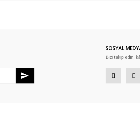
Bu ürüne ilk yorumu siz yapın!
Yorum Yaz
SOSYAL MEDY
Bizi takip edin, kâr