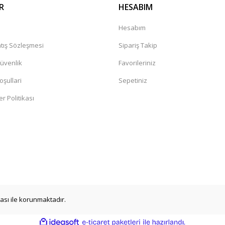
R
HESABIM
a
Hesabım
tış Sözleşmesi
Sipariş Takip
Güvenlik
Favorileriniz
oşullari
Sepetiniz
er Politikası
ikası ile korunmaktadır.
ile
ideasoft
e-