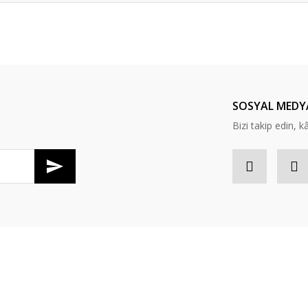
Bu ürüne ilk yorumu siz yapın!
Yorum Yaz
SOSYAL MEDY
Bizi takip edin, kâr