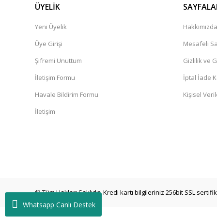
ÜYELİK
SAYFALA
Yeni Üyelik
Hakkımızd
Üye Girişi
Mesafeli Sa
Şifremi Unuttum
Gizlilik ve 
İletişim Formu
İptal İade K
Havale Bildirim Formu
Kişisel Veril
İletişim
© Tüm Hakları Saklıdır. Kredi kartı bilgileriniz 256bit SSL sertif
Whatsapp Canlı Destek