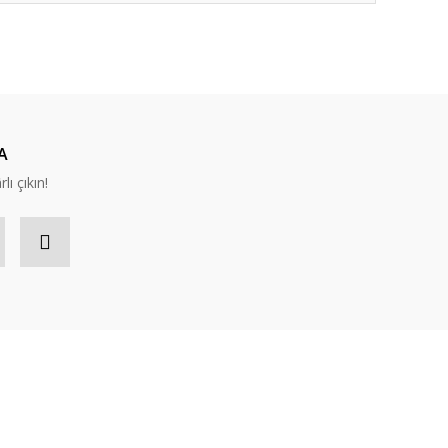
A
lı çıkın!