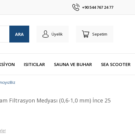
+90 544 767 24 77
ARA
Üyelik
Sepetim
KSİYON
ISITICILAR
SAUNA VE BUHAR
SEA SCOOTER
ncıyızBiz
am Filtrasyon Medyası (0,6-1,0 mm) İnce 25
le!