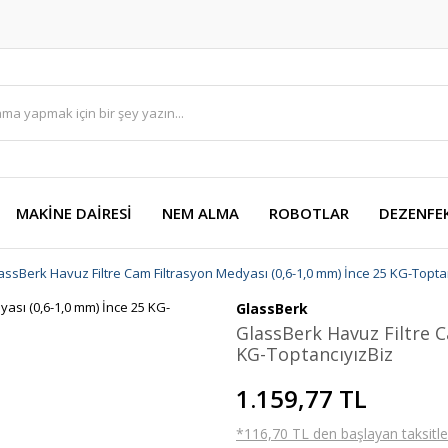
MAKİNE DAİRESİ
NEM ALMA
ROBOTLAR
DEZENFE
assBerk Havuz Filtre Cam Filtrasyon Medyası (0,6-1,0 mm) İnce 25 KG-Topta
GlassBerk
GlassBerk Havuz Filtre C
KG-ToptancıyızBiz
1.159,77 TL
*116,70 TL den başlayan taksitler