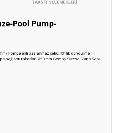
TAKSİT SEÇENEKLERİ
aze-Pool Pump-
 mm), Pompa mili paslanmaz çelik. 40°’lik döndürme
ompa bağlantı rakorları Ø50 mm Gemaş Küresel Vana Sapı