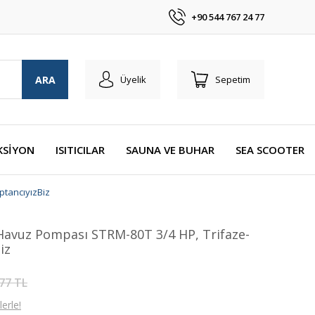
+90 544 767 24 77
ARA
Üyelik
Sepetim
KSİYON
ISITICILAR
SAUNA VE BUHAR
SEA SCOOTER
tancıyızBiz
vuz Pompası STRM-80T 3/4 HP, Trifaze-
iz
77 TL
erle!