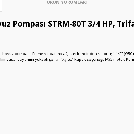
ÜRÜN YORUMLARI
z Pompası STRM-80T 3/4 HP, Trif
eli havuz pompası. Emme ve basma ağızları kendinden rakorlu; 1 1/2” (Ø50
şı kimyasal dayanımı yüksek şeffaf “Xylex” kapak seçeneği. IP55 motor. P