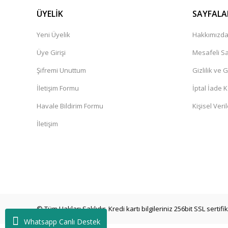
ÜYELİK
SAYFALA
Yeni Üyelik
Hakkımızd
Üye Girişi
Mesafeli Sa
Şifremi Unuttum
Gizlilik ve 
İletişim Formu
İptal İade K
Havale Bildirim Formu
Kişisel Veril
İletişim
© Tüm Hakları Saklıdır. Kredi kartı bilgileriniz 256bit SSL sertif
Whatsapp Canlı Destek