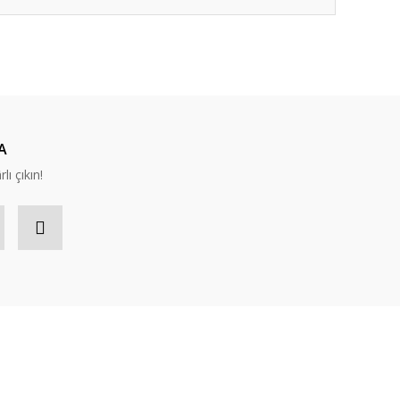
A
lı çıkın!