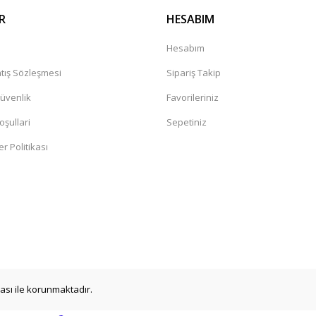
R
HESABIM
a
Hesabım
tış Sözleşmesi
Sipariş Takip
Güvenlik
Favorileriniz
oşullari
Sepetiniz
er Politikası
ikası ile korunmaktadır.