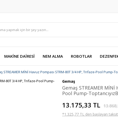
MAKİNE DAİRESİ
NEM ALMA
ROBOTLAR
DEZENFE
ş STREAMER MİNİ Havuz Pompası STRM-80T 3/4 HP, Trifaze-Pool Pump-Top
Gemaş
Gemaş STREAMER MİNİ Ha
Pool Pump-ToptancıyızB
13.175,33 TL
13.868,
*1.325,77 TL den başlayan taksitl