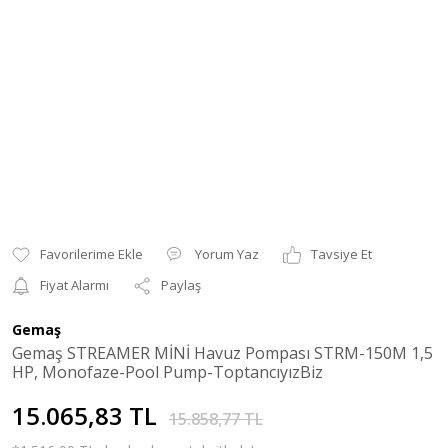
Yorum Yaz
Tavsiye Et
Fiyat Alarmı
Paylaş
Gemaş
Gemaş STREAMER MİNİ Havuz Pompası STRM-150M 1,5
HP, Monofaze-Pool Pump-ToptancıyızBiz
15.065,83 TL
15.858,77 TL