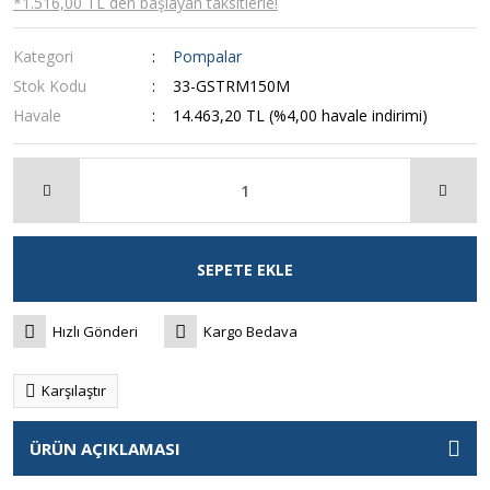
*1.516,00 TL den başlayan taksitlerle!
Kategori
Pompalar
Stok Kodu
33-GSTRM150M
Havale
14.463,20 TL (%4,00 havale indirimi)
SEPETE EKLE
Hızlı Gönderi
Kargo Bedava
Karşılaştır
ÜRÜN AÇIKLAMASI