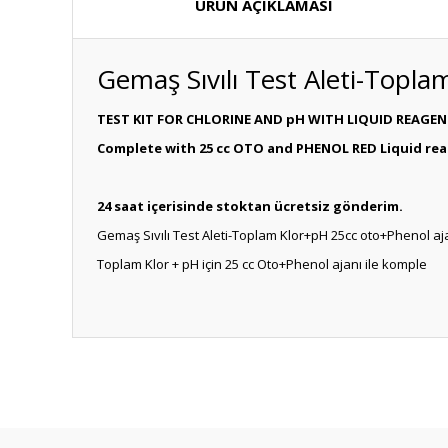
ÜRÜN AÇIKLAMASI
Gemaş Sıvılı Test Aleti-Topl
TEST KIT FOR CHLORINE AND pH WITH LIQUID REAGEN
Complete with 25 cc OTO and PHENOL RED Liquid re
24 saat içerisinde stoktan ücretsiz gönderim.
Gemaş Sıvılı Test Aleti-Toplam Klor+pH 25cc oto+Phenol aj
Toplam Klor + pH için 25 cc Oto+Phenol ajanı ile komple