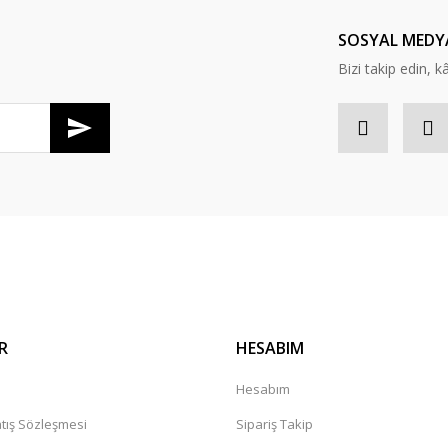
Yorum Yaz
SOSYAL MEDY
Bizi takip edin, kâr
R
HESABIM
a
Hesabım
tış Sözleşmesi
Sipariş Takip