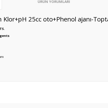
ÜRÜN YORUMLARI
am Klor+pH 25cc oto+Phenol ajanı-Topt
TS.
agents
anı
Bu ürüne ilk yorumu siz yapın!