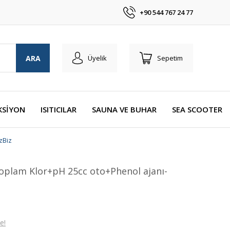
+90 544 767 24 77
ARA
Üyelik
Sepetim
KSİYON
ISITICILAR
SAUNA VE BUHAR
SEA SCOOTER
zBiz
Toplam Klor+pH 25cc oto+Phenol ajanı-
e!