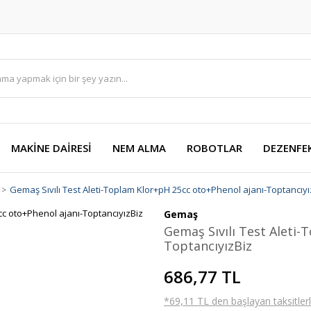
MAKİNE DAİRESİ
NEM ALMA
ROBOTLAR
DEZENFE
Gemaş Sıvılı Test Aleti-Toplam Klor+pH 25cc oto+Phenol ajanı-Toptancıyı
Gemaş
Gemaş Sıvılı Test Aleti-
ToptancıyızBiz
686,77 TL
*69,11 TL den başlayan taksitlerl