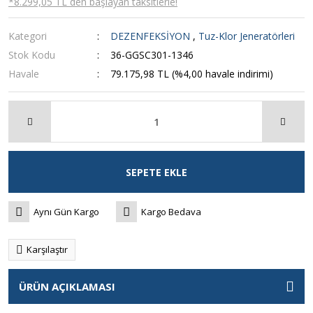
*8.299,05 TL den başlayan taksitlerle!
Kategori
DEZENFEKSİYON
,
Tuz-Klor Jeneratörleri
Stok Kodu
36-GGSC301-1346
Havale
79.175,98 TL (%4,00 havale indirimi)
SEPETE EKLE
Aynı Gün Kargo
Kargo Bedava
Karşılaştır
ÜRÜN AÇIKLAMASI