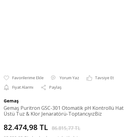
Yorum Yaz
Tavsiye Et
Fiyat Alarmı
Paylaş
Gemaş
Gemaş Puritron GSC-301 Otomatik pH Kontrollü Hat
Üstü Tuz & Klor Jenaratörü-ToptancıyızBiz
82.474,98 TL
86.815,77 TL