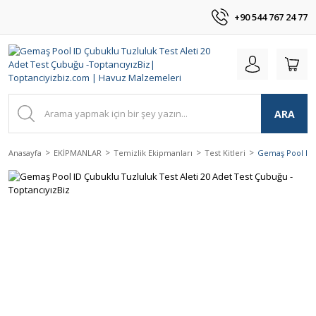
+90 544 767 24 77
ARA
Anasayfa
EKİPMANLAR
Temizlik Ekipmanları
Test Kitleri
Gemaş Pool ID Ç