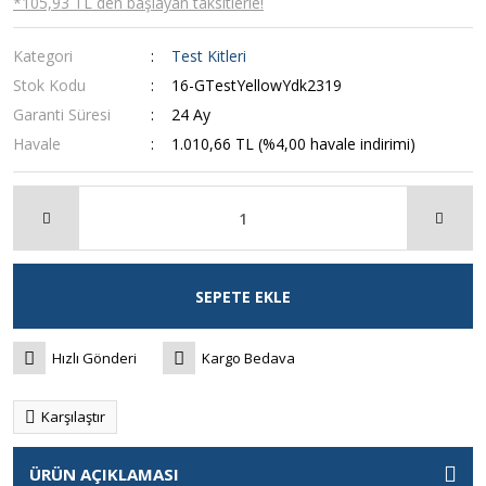
*105,93 TL den başlayan taksitlerle!
Kategori
Test Kitleri
Stok Kodu
16-GTestYellowYdk2319
Garanti Süresi
24 Ay
Havale
1.010,66 TL (%4,00 havale indirimi)
SEPETE EKLE
Hızlı Gönderi
Kargo Bedava
Karşılaştır
ÜRÜN AÇIKLAMASI