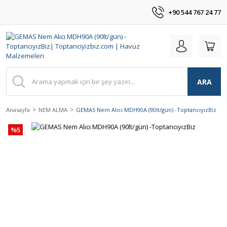
+90 544 767 24 77
ARA
Anasayfa
NEM ALMA
GEMAS Nem Alıcı MDH90A (90lt/gün) -ToptancıyızBiz
%5