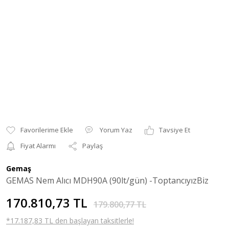
Yorum Yaz
Tavsiye Et
Fiyat Alarmı
Paylaş
Gemaş
GEMAS Nem Alıcı MDH90A (90lt/gün) -ToptancıyızBiz
170.810,73 TL
179.800,77 TL
*17.187,83 TL den başlayan taksitlerle!