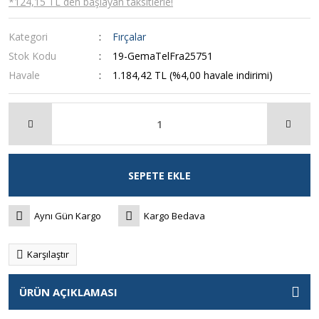
*124,15 TL den başlayan taksitlerle!
Kategori
Fırçalar
Stok Kodu
19-GemaTelFra25751
Havale
1.184,42 TL (%4,00 havale indirimi)
SEPETE EKLE
Aynı Gün Kargo
Kargo Bedava
Karşılaştır
ÜRÜN AÇIKLAMASI