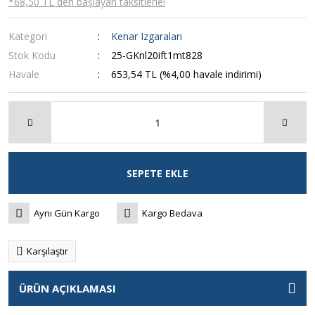
*68,50 TL den başlayan taksitlerle!
Kategori
Kenar Izgaraları
Stok Kodu
25-GKnl20ift1mt828
Havale
653,54 TL (%4,00 havale indirimi)
SEPETE EKLE
Aynı Gün Kargo
Kargo Bedava
Karşılaştır
ÜRÜN AÇIKLAMASI