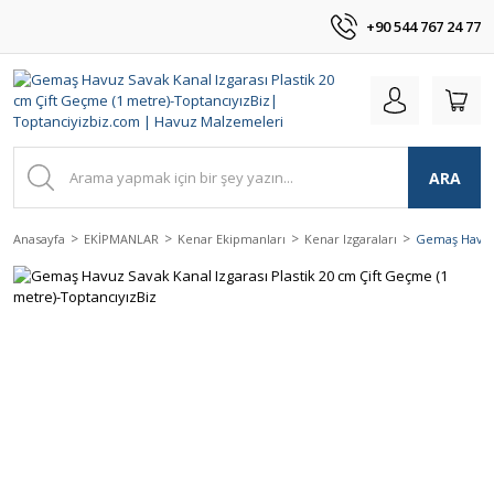
+90 544 767 24 77
ARA
Anasayfa
EKİPMANLAR
Kenar Ekipmanları
Kenar Izgaraları
Gemaş Havuz 