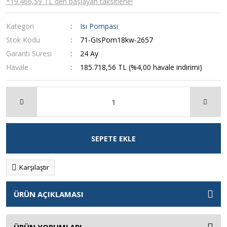
*19.466,59 TL den başlayan taksitlerle!
Kategori
Isı Pompası
Stok Kodu
71-GIsPom18kw-2657
Garanti Süresi
24 Ay
Havale
185.718,56 TL (%4,00 havale indirimi)
SEPETE EKLE
Karşılaştır
ÜRÜN AÇIKLAMASI