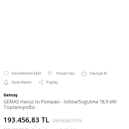
Yorum Yaz
Tavsiye Et
Fiyat Alarmı
Paylaş
Gemaş
GEMAS Havuz Isı Pompası - Isitma/Sogutma 18,9 kW-
ToptancıyızBiz
193.456,83 TL
203.638,77 TL