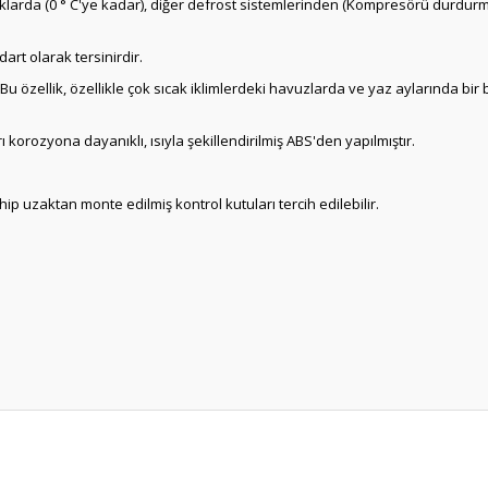
lıklarda (0 ° C'ye kadar), diğer defrost sistemlerinden (Kompresörü dur
rt olarak tersinirdir.
Bu özellik, özellikle çok sıcak iklimlerdeki havuzlarda ve yaz aylarında bir 
ozyona dayanıklı, ısıyla şekillendirilmiş ABS'den yapılmıştır.
ip uzaktan monte edilmiş kontrol kutuları tercih edilebilir.
Bu ürüne ilk yorumu siz yapın!