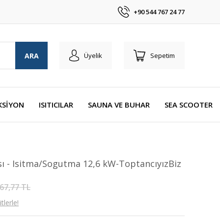
+90 544 767 24 77
ARA
Üyelik
Sepetim
KSİYON
ISITICILAR
SAUNA VE BUHAR
SEA SCOOTER
ı - Isitma/Sogutma 12,6 kW-ToptancıyızBiz
67,77 TL
lerle!