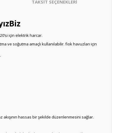
TAKSİT SEÇENEKLERİ
yızBiz
’si için elektrik harcar.
ma ve soğutma amaçlı kullanılabilir. fiok havuzları için
.
az akışının hassas bir şekilde düzenlenmesini sağlar.