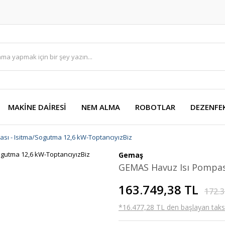
MAKİNE DAİRESİ
NEM ALMA
ROBOTLAR
DEZENFE
sı - Isitma/Sogutma 12,6 kW-ToptancıyızBiz
Gemaş
GEMAS Havuz Isı Pompas
163.749,38 TL
172.3
*16.477,28 TL den başlayan taksit