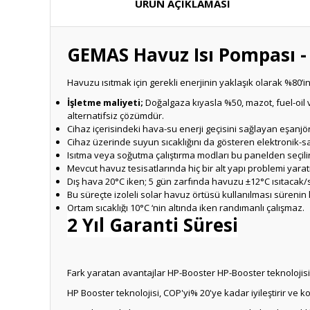
ÜRÜN AÇIKLAMASI
GEMAS Havuz Isı Pompası -
Havuzu ısıtmak için gerekli enerjinin yaklaşık olarak %80’in
İşletme maliyeti;
Doğalgaza kıyasla %50, mazot, fuel-oil v
alternatifsiz çözümdür.
Cihaz içerisindeki hava-su enerji geçisini sağlayan eşanjör
Cihaz üzerinde suyun sıcaklığını da gösteren elektronik-sa
Isıtma veya soğutma çalıştırma modları bu panelden seçilir
Mevcut havuz tesisatlarında hiç bir alt yapı problemi yarat
Dış hava 20°C iken; 5 gün zarfında havuzu ±12°C ısıtacak/
Bu süreçte izoleli solar havuz örtüsü kullanılması sürenin
Ortam sıcaklığı 10°C ‘nin altında iken randımanlı çalışmaz.
2 Yıl Garanti Süresi
Fark yaratan avantajlar HP-Booster HP-Booster teknolojisi,
HP Booster teknolojisi, COP'yi% 20'ye kadar iyileştirir ve 