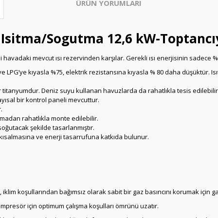
ÜRÜN YORUMLARI
 Isitma/Sogutma 12,6 kW-Toptancı
i havadaki mevcut ısı rezervinden karşılar. Gerekli ısı enerjisinin sadece %20
e LPG’ye kıyasla %75, elektrik rezistansına kıyasla % 80 daha düşüktür. Isıt
 titanyumdur. Deniz suyu kullanan havuzlarda da rahatlıkla tesis edilebilir
yısal bir kontrol paneli mevcuttur.
.
madan rahatlıkla monte edilebilir.
soğutacak şekilde tasarlanmıştır.
 kısalmasına ve enerji tasarrufuna katkıda bulunur.
 iklim koşullarından bağımsız olarak sabit bir gaz basıncını korumak için g
kompresör için optimum çalışma koşulları ömrünü uzatır.