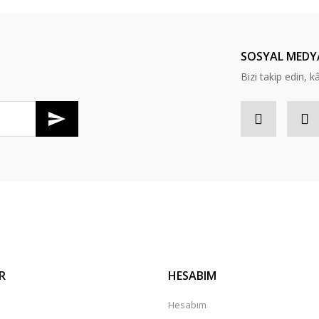
Yorum Yaz
SOSYAL MEDY
Bizi takip edin, kâr
R
HESABIM
a
Hesabım