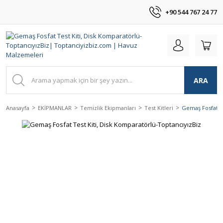
+90 544 767 24 77
ARA
Anasayfa
EKİPMANLAR
Temizlik Ekipmanları
Test Kitleri
Gemaş Fosfat Te