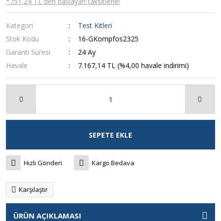
*751,24 TL den başlayan taksitlerle!
Kategori
Test Kitleri
Stok Kodu
16-GKompfos2325
Garanti Süresi
24 Ay
Havale
7.167,14 TL (%4,00 havale indirimi)
SEPETE EKLE
Hızlı Gönderi
Kargo Bedava
Karşılaştır
ÜRÜN AÇIKLAMASI