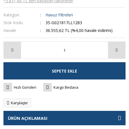
*3.831,68 TL den başlayan taksitlerle!
Kategori
Havuz Filtreleri
Stok Kodu
35-G021817LL1283
Havale
36.555,62 TL (%4,00 havale indirimi)
SEPETE EKLE
Hızlı Gönderi
Kargo Bedava
Karşılaştır
ÜRÜN AÇIKLAMASI