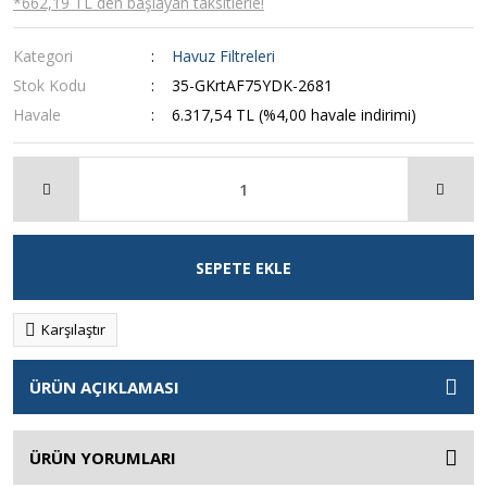
*662,19 TL den başlayan taksitlerle!
Kategori
Havuz Filtreleri
Stok Kodu
35-GKrtAF75YDK-2681
Havale
6.317,54 TL (%4,00 havale indirimi)
SEPETE EKLE
Karşılaştır
ÜRÜN AÇIKLAMASI
ÜRÜN YORUMLARI