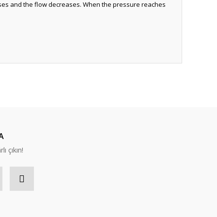
e rises and the flow decreases. When the pressure reaches
A
lı çıkın!