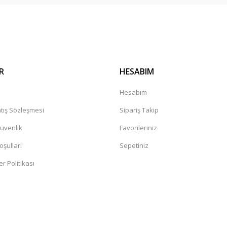
R
HESABIM
a
Hesabım
tış Sözleşmesi
Sipariş Takip
Güvenlik
Favorileriniz
oşullari
Sepetiniz
er Politikası