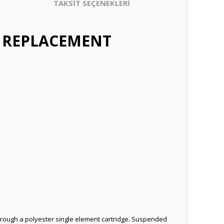
TAKSİT SEÇENEKLERİ
h) REPLACEMENT
s through a polyester single element cartridge. Suspended