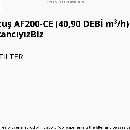
ÜRÜN YORUMLARI
rtuş AF200-CE (40,90 DEBİ m³/
ancıyızBiz
FILTER
e – free proven method of filtration. Pool water enters the filter and passe