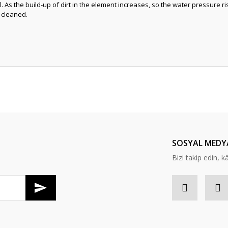
ol. As the build-up of dirt in the element increases, so the water pressur
 cleaned.
Bu ürüne ilk yorumu siz yapın!
Yorum Yaz
SOSYAL MEDY
Bizi takip edin, kâr