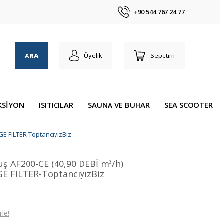
+90 544 767 24 77
ARA
Üyelik
Sepetim
KSİYON
ISITICILAR
SAUNA VE BUHAR
SEA SCOOTER
E FILTER-ToptancıyızBiz
uş AF200-CE (40,90 DEBİ m³/h)
 FILTER-ToptancıyızBiz
le!