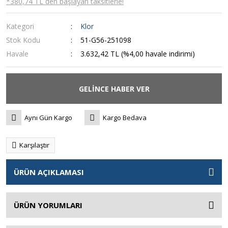
*380,74 TL den başlayan taksitlerle!
Kategori
Klor
Stok Kodu
51-G56-251098
Havale
3.632,42 TL (%4,00 havale indirimi)
GELİNCE HABER VER
Aynı Gün Kargo
Kargo Bedava
Karşılaştır
ÜRÜN AÇIKLAMASI
ÜRÜN YORUMLARI