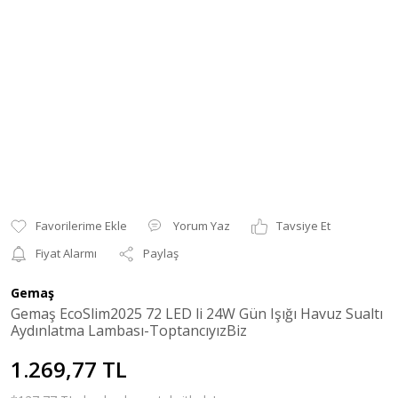
Yorum Yaz
Tavsiye Et
Fiyat Alarmı
Paylaş
Gemaş
Gemaş EcoSlim2025 72 LED li 24W Gün Işığı Havuz Sualtı
Aydınlatma Lambası-ToptancıyızBiz
1.269,77 TL