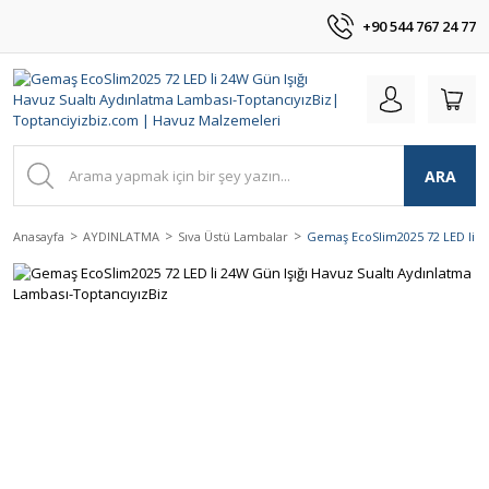
+90 544 767 24 77
ARA
Anasayfa
AYDINLATMA
Sıva Üstü Lambalar
Gemaş EcoSlim2025 72 LED li 24