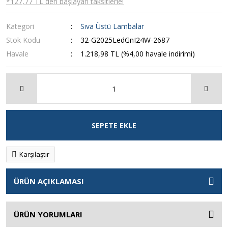
*127,77 TL den başlayan taksitlerle!
Kategori
Sıva Üstü Lambalar
Stok Kodu
32-G2025LedGnI24W-2687
Havale
1.218,98 TL (%4,00 havale indirimi)
SEPETE EKLE
Karşılaştır
ÜRÜN AÇIKLAMASI
ÜRÜN YORUMLARI