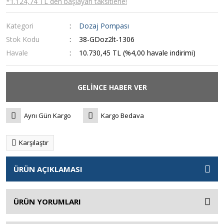
*1.124,74 TL den başlayan taksitlerle!
Kategori
Dozaj Pompası
Stok Kodu
38-GDoz2lt-1306
Havale
10.730,45 TL (%4,00 havale indirimi)
GELİNCE HABER VER
Aynı Gün Kargo
Kargo Bedava
Karşılaştır
ÜRÜN AÇIKLAMASI
ÜRÜN YORUMLARI