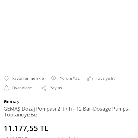
Yorum Yaz
Tavsiye Et
Fiyat Alarmı
Paylaş
Gemaş
GEMAŞ Dozaj Pompası 2 lt / h - 12 Bar-Dosage Pumps-
ToptancıyızBiz
11.177,55 TL