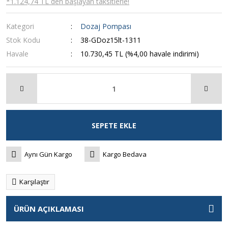
*1.124,74 TL den başlayan taksitlerle!
Kategori
Dozaj Pompası
Stok Kodu
38-GDoz15lt-1311
Havale
10.730,45 TL (%4,00 havale indirimi)
SEPETE EKLE
Aynı Gün Kargo
Kargo Bedava
Karşılaştır
ÜRÜN AÇIKLAMASI