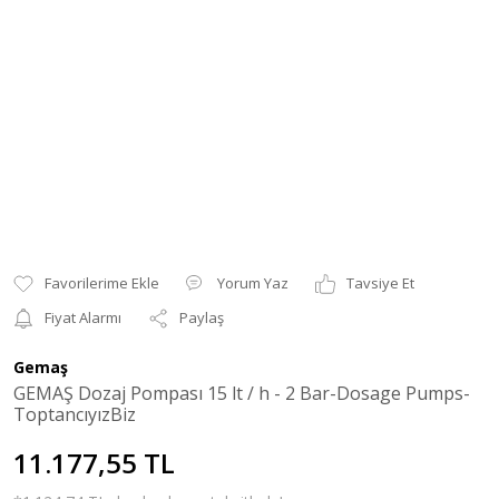
Yorum Yaz
Tavsiye Et
Fiyat Alarmı
Paylaş
Gemaş
GEMAŞ Dozaj Pompası 15 lt / h - 2 Bar-Dosage Pumps-
ToptancıyızBiz
11.177,55 TL