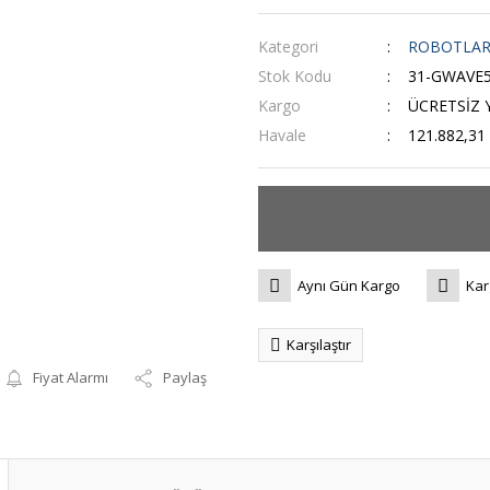
Kategori
ROBOTLA
Stok Kodu
31-GWAVE
Kargo
ÜCRETSİZ Y
Havale
121.882,31 
Aynı Gün Kargo
Kar
Karşılaştır
Fiyat Alarmı
Paylaş