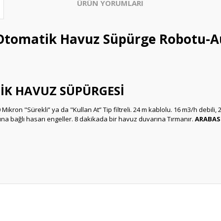
ÜRÜN YORUMLARI
omatik Havuz Süpürge Robotu-Au
İK HAVUZ SÜPÜRGESİ
Mikron "Sürekli” ya da "Kullan At” Tip filtreli. 24 m kablolu. 16 m3/h debili,
asına bağlı hasarı engeller. 8 dakikada bir havuz duvarına Tırmanır.
ARABASI 
Bu ürüne ilk yorumu siz yapın!