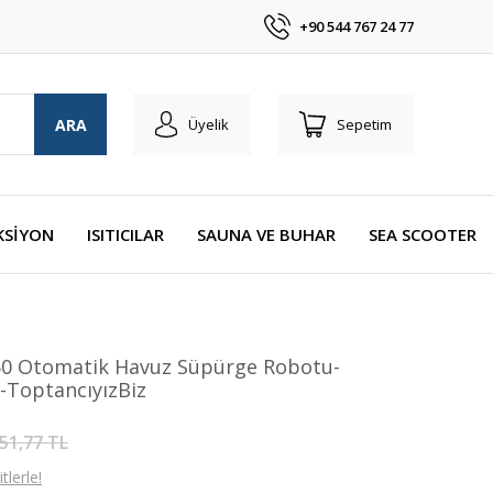
+90 544 767 24 77
ARA
Üyelik
Sepetim
KSİYON
ISITICILAR
SAUNA VE BUHAR
SEA SCOOTER
 Otomatik Havuz Süpürge Robotu-
-ToptancıyızBiz
51,77 TL
lerle!