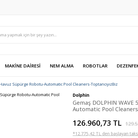
MAKİNE DAİRESİ
NEM ALMA
ROBOTLAR
DEZENFE
avuz Süpürge Robotu-Automatic Pool Cleaners-ToptancıyızBiz
Dolphin
Gemaş DOLPHIN WAVE 50
Automatic Pool Cleaners
126.960,73 TL
129.5
*12.775,42 TL den başlayan taksit