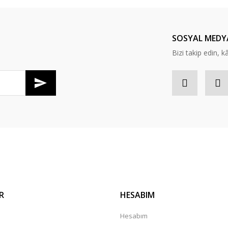
Yorum Yaz
SOSYAL MEDY
Bizi takip edin, kâr
R
HESABIM
a
Hesabım