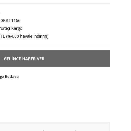
R
50RBT1166
urtiçi Kargo
TL (%4,00 havale indirimi)
GELİNCE HABER VER
go Bedava