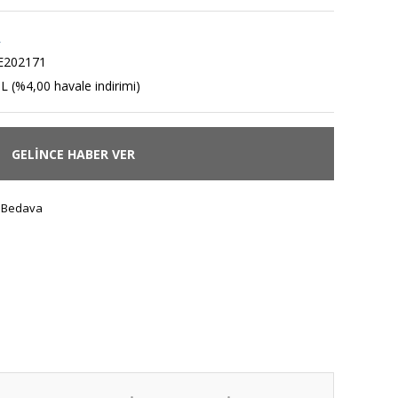
R
E202171
L (%4,00 havale indirimi)
GELİNCE HABER VER
 Bedava