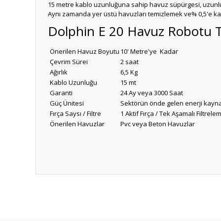
15 metre kablo uzunluğuna sahip havuz süpürgesi, uzunluğ
Aynı zamanda yer üstü havuzları temizlemek ve% 0,5'e kada
Dolphin E 20 Havuz Robotu Te
Önerilen Havuz Boyutu
10' Metre'ye Kadar
Çevrim Sürei
2 saat
Ağırlık
6,5 Kg
Kablo Uzunluğu
15 mt
Garanti
24 Ay veya 3000 Saat
Güç Ünitesi
Sektörün önde gelen enerji kayn
Fırça Saysı / Filtre
1 Aktif Fırça / Tek Aşamalı Filtrel
Önerilen Havuzlar
Pvc veya Beton Havuzlar