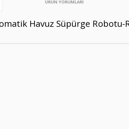
ÜRÜN YORUMLARI
matik Havuz Süpürge Robotu-Ro