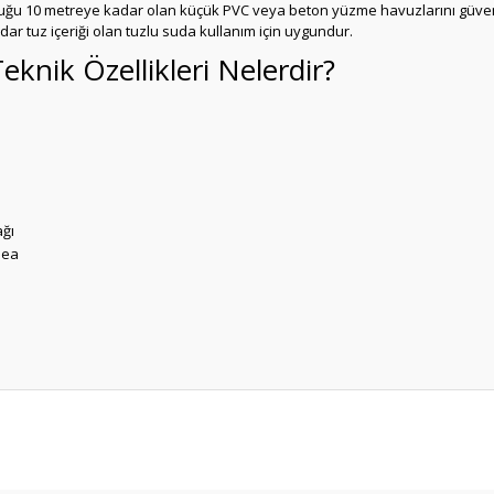
u 10 metreye kadar olan küçük PVC veya beton yüzme havuzlarını güvenili
r tuz içeriği olan tuzlu suda kullanım için uygundur.
knik Özellikleri Nelerdir?
ağı
emea
Bu ürüne ilk yorumu siz yapın!