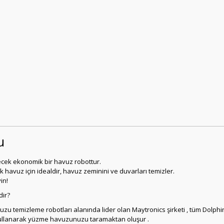
tu
lecek ekonomik bir havuz robottur.
ük havuz için idealdir, havuz zeminini ve duvarları temizler.
in!
dir?
uzu temizleme robotları alanında lider olan Maytronics şirketi , tüm Dolphin 
i kullanarak yüzme havuzunuzu taramaktan oluşur .