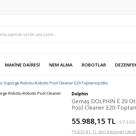
MAKİNE DAİRESİ
NEM ALMA
ROBOTLAR
DEZENFE
 Süpürge Robotu-Robotic Pool Cleaner E20-ToptancıyızBiz
Dolphin
Gemaş DOLPHIN E 20 Ot
Pool Cleaner E20-Toptan
55.988,15 TL
57.130,
*5.633,81 TL den başlayan taksitl