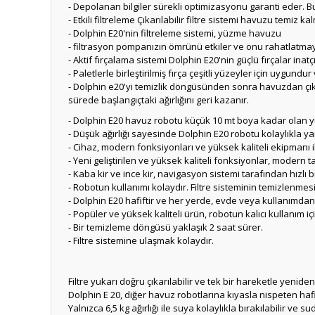
- Depolanan bilgiler sürekli optimizasyonu garanti eder. Bu
- Etkili filtreleme Çıkarılabilir filtre sistemi havuzu temiz ka
- Dolphin E20'nin filtreleme sistemi, yüzme havuzu
- filtrasyon pompanızın ömrünü etkiler ve onu rahatlatmaya y
- Aktif fırçalama sistemi Dolphin E20'nin güçlü fırçalar ina
- Paletlerle birleştirilmiş fırça çeşitli yüzeyler için uygund
- Dolphin e20'yi temizlik döngüsünden sonra havuzdan çıkar
sürede başlangıçtaki ağırlığını geri kazanır.
- Dolphin E20 havuz robotu küçük 10 mt boya kadar olan yü
- Düşük ağırlığı sayesinde Dolphin E20 robotu kolaylıkla yanı
- Cihaz, modern fonksiyonları ve yüksek kaliteli ekipmanı i
- Yeni geliştirilen ve yüksek kaliteli fonksiyonlar, modern
- Kaba kir ve ince kir, navigasyon sistemi tarafından hızlı 
- Robotun kullanımı kolaydır. Filtre sisteminin temizlenmesi 
- Dolphin E20 hafiftir ve her yerde, evde veya kullanımdan
- Popüler ve yüksek kaliteli ürün, robotun kalıcı kullanım iç
- Bir temizleme döngüsü yaklaşık 2 saat sürer.
- Filtre sistemine ulaşmak kolaydır.
Filtre yukarı doğru çıkarılabilir ve tek bir hareketle yeniden
Dolphin E 20, diğer havuz robotlarına kıyasla nispeten hafif
Yalnızca 6,5 kg ağırlığı ile suya kolaylıkla bırakılabilir ve sud