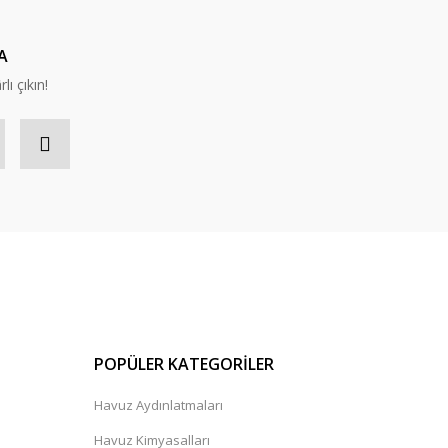
A
lı çıkın!
POPÜLER KATEGORİLER
Havuz Aydınlatmaları
Havuz Kimyasalları