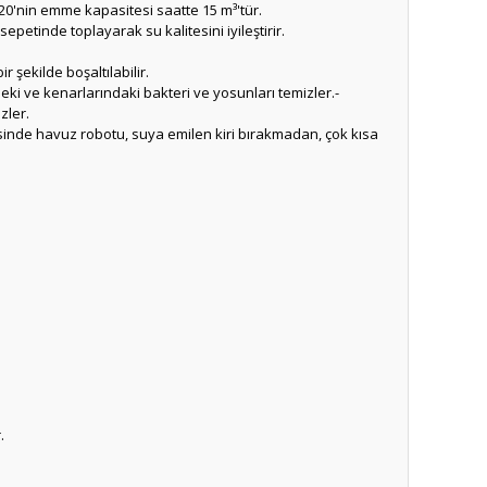
E20'nin emme kapasitesi saatte 15 m³'tür.
e sepetinde toplayarak su kalitesini iyileştirir.
 şekilde boşaltılabilir.
ndeki ve kenarlarındaki bakteri ve yosunları temizler.-
zler.
esinde havuz robotu, suya emilen kiri bırakmadan, çok kısa
.