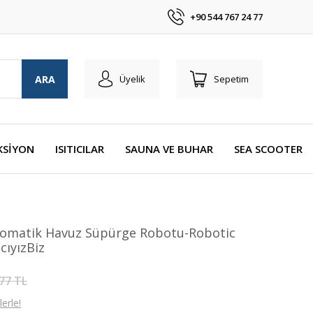
+90 544 767 24 77
ARA
Üyelik
Sepetim
KSİYON
ISITICILAR
SAUNA VE BUHAR
SEA SCOOTER
omatik Havuz Süpürge Robotu-Robotic
cıyızBiz
77 TL
erle!