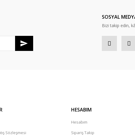
Yorum Yaz
SOSYAL MEDY
Bizi takip edin, kâr
R
HESABIM
a
Hesabım
tış Sözleşmesi
Sipariş Takip