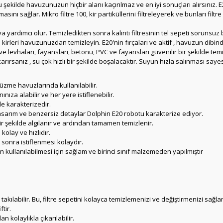
 şekilde havuzunuzun hiçbir alanı kaçırılmaz ve en iyi sonuçları alırsınız. 
lmasını sağlar. Mikro filtre 100, kir partiküllerini filtreleyerek ve bunları filtr
ardımcı olur. Temizledikten sonra kalıntı filtresinin tel sepeti sorunsuz bir
tçı kirleri havuzunuzdan temizleyin. E20'nin fırçaları ve aktif , havuzun dibi
ur ve levhaları, fayansları, betonu, PVC ve fayansları güvenilir bir şekilde temi
ırsanız , su çok hızlı bir şekilde boşalacaktır. Suyun hızla salınması say
zme havuzlarında kullanılabilir.
nıza alabilir ve her yere istiflenebilir.
le karakterizedir.
 tasarım ve benzersiz detaylar Dolphin E20 robotu karakterize ediyor.
bir şekilde algılanır ve ardından tamamen temizlenir.
kolay ve hızlıdır.
 sonra istiflenmesi kolaydır.
in kullanılabilmesi için sağlam ve birinci sınıf malzemeden yapılmıştır
 takılabilir. Bu, filtre sepetini kolayca temizlemenizi ve değiştirmenizi sağlar
tir.
an kolaylıkla çıkarılabilir.