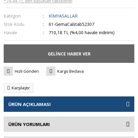
*74,44 TL den başlayan taksitlerle!
Kategori
KİMYASALLAR
Stok Kodu
61-GemaCalstab52307
Havale
710,18 TL (%4,00 havale indirimi)
GELİNCE HABER VER
Hızlı Gönderi
Kargo Bedava
Karşılaştır
ÜRÜN AÇIKLAMASI
ÜRÜN YORUMLARI