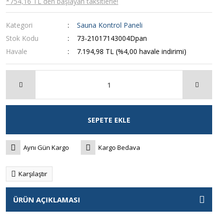
*754,16 TL den başlayan taksitlerle!
Kategori
Sauna Kontrol Paneli
Stok Kodu
73-21017143004Dpan
Havale
7.194,98 TL (%4,00 havale indirimi)
SEPETE EKLE
Aynı Gün Kargo
Kargo Bedava
Karşılaştır
ÜRÜN AÇIKLAMASI