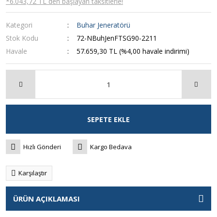
*6.043,72 TL den başlayan taksitlerle!
Kategori
Buhar Jeneratörü
Stok Kodu
72-NBuhJenFTSG90-2211
Havale
57.659,30 TL (%4,00 havale indirimi)
SEPETE EKLE
Hızlı Gönderi
Kargo Bedava
Karşılaştır
ÜRÜN AÇIKLAMASI