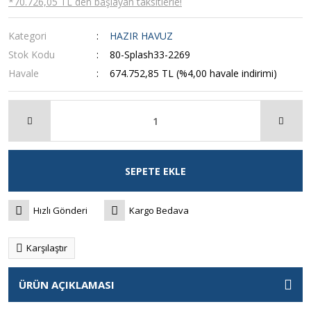
*70.726,05 TL den başlayan taksitlerle!
Kategori
HAZIR HAVUZ
Stok Kodu
80-Splash33-2269
Havale
674.752,85 TL (%4,00 havale indirimi)
SEPETE EKLE
Hızlı Gönderi
Kargo Bedava
Karşılaştır
ÜRÜN AÇIKLAMASI