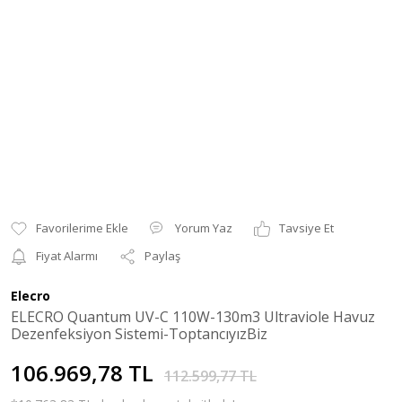
Yorum Yaz
Tavsiye Et
Fiyat Alarmı
Paylaş
Elecro
ELECRO Quantum UV-C 110W-130m3 Ultraviole Havuz
Dezenfeksiyon Sistemi-ToptancıyızBiz
106.969,78 TL
112.599,77 TL