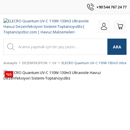
+90 544 767 24 77
ARA
Anasayfa
DEZENFEKSİYON
UV
ELECRO Quantum UV-C 110W-130m3 Ultraviol
%5