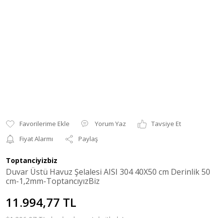
Yorum Yaz
Tavsiye Et
Fiyat Alarmı
Paylaş
Toptanciyizbiz
Duvar Üstü Havuz Şelalesi AISI 304 40X50 cm Derinlik 50
cm-1,2mm-ToptancıyızBiz
11.994,77 TL