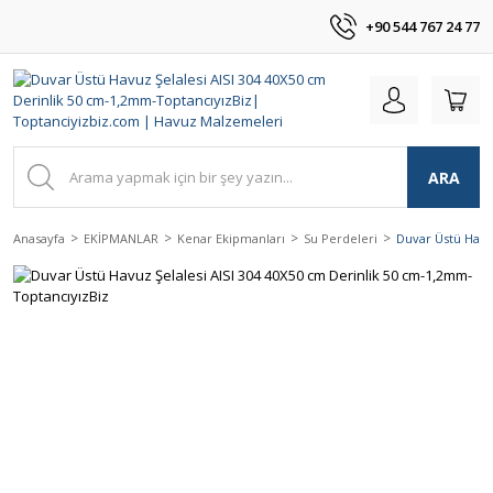
+90 544 767 24 77
ARA
Anasayfa
EKİPMANLAR
Kenar Ekipmanları
Su Perdeleri
Duvar Üstü Havu