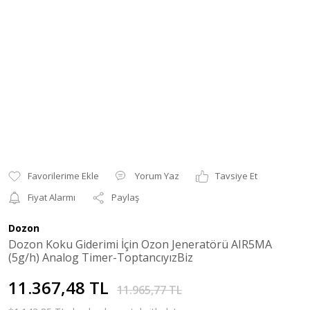
Yorum Yaz
Tavsiye Et
Fiyat Alarmı
Paylaş
Dozon
Dozon Koku Giderimi İçin Ozon Jeneratörü AIR5MA
(5g/h) Analog Timer-ToptancıyızBiz
11.367,48 TL
11.965,77 TL