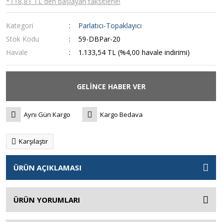
*118,81 TL den başlayan taksitlerle!
Kategori
Parlatıcı-Topaklayıcı
Stok Kodu
59-DBPar-20
Havale
1.133,54 TL (%4,00 havale indirimi)
GELİNCE HABER VER
Aynı Gün Kargo
Kargo Bedava
Karşılaştır
ÜRÜN AÇIKLAMASI
ÜRÜN YORUMLARI