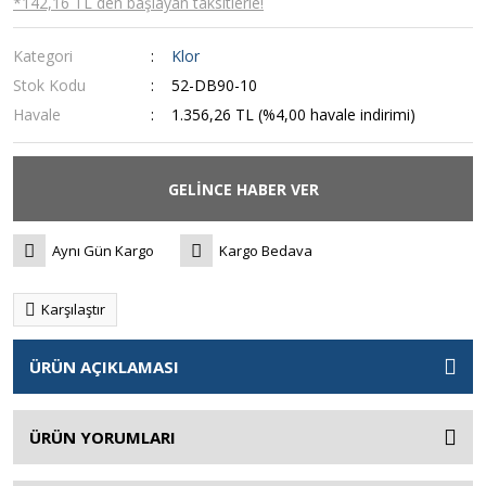
*142,16 TL den başlayan taksitlerle!
Kategori
Klor
Stok Kodu
52-DB90-10
Havale
1.356,26 TL (%4,00 havale indirimi)
GELİNCE HABER VER
Aynı Gün Kargo
Kargo Bedava
Karşılaştır
ÜRÜN AÇIKLAMASI
ÜRÜN YORUMLARI