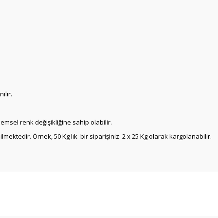
ılır.
msel renk değişikliğine sahip olabilir.
ektedir. Örnek, 50 Kg lık bir siparişiniz 2 x 25 Kg olarak kargolanabilir.
Bu ürüne ilk yorumu siz yapın!