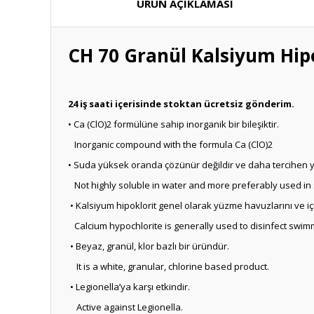
ÜRÜN AÇIKLAMASI
CH 70 Granül Kalsiyum Hip
24 iş saati içerisinde stoktan ücretsiz gönderim.
• Ca (ClO)2 formülüne sahip inorganik bir bileşiktir.
Inorganic compound with the formula Ca (ClO)2
• Suda yüksek oranda çözünür değildir ve daha tercihen yum
Not highly soluble in water and more preferably used in
• Kalsiyum hipoklorit genel olarak yüzme havuzlarını ve i
Calcium hypochlorite is generally used to disinfect swim
• Beyaz, granül, klor bazlı bir üründür.
It is a white, granular, chlorine based product.
• Legionella’ya karşı etkindir.
Active against Legionella.