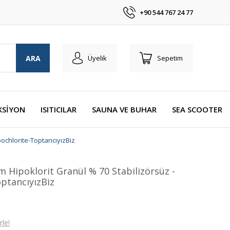
+90 544 767 24 77
ARA
Üyelik
Sepetim
KSİYON
ISITICILAR
SAUNA VE BUHAR
SEA SCOOTER
ochlorite-ToptancıyızBiz
 Hipoklorit Granül % 70 Stabilizörsüz -
ptancıyızBiz
le!