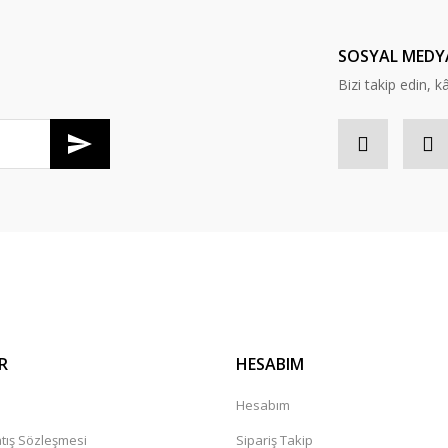
Yorum Yaz
SOSYAL MEDY
Bizi takip edin, kâr
R
HESABIM
a
Hesabım
tış Sözleşmesi
Sipariş Takip