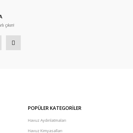
A
lı çıkın!
POPÜLER KATEGORİLER
Havuz Aydınlatmaları
Havuz Kimyasalları