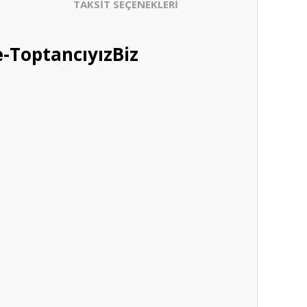
TAKSİT SEÇENEKLERİ
-ToptancıyızBiz