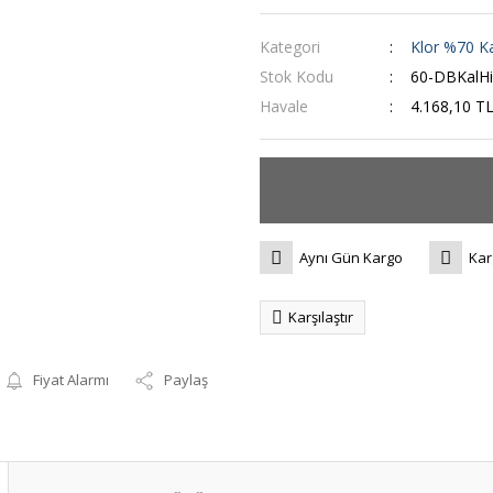
Kategori
Klor %70 Ka
Stok Kodu
60-DBKalHi
Havale
4.168,10 TL
Aynı Gün Kargo
Kar
Karşılaştır
Fiyat Alarmı
Paylaş