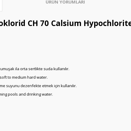
ÜRÜN YORUMLARI
oklorid CH 70 Calsium Hypochlorite
uşak ila orta sertlikte suda kullanılır.
 soft to medium hard water.
çme suyunu dezenfekte etmek için kullanılır.
ming pools and drinking water.