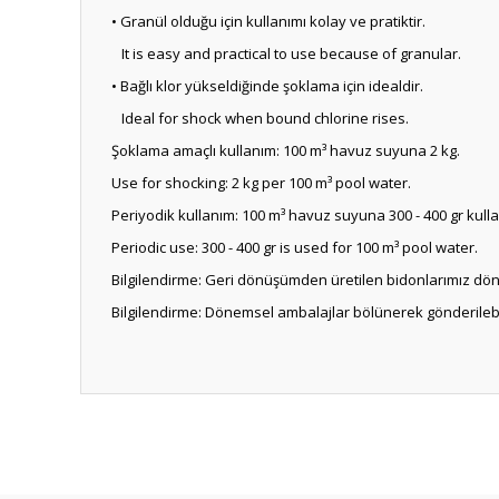
• Granül olduğu için kullanımı kolay ve pratiktir.
It is easy and practical to use because of granular.
• Bağlı klor yükseldiğinde şoklama için idealdir.
Ideal for shock when bound chlorine rises.
Şoklama amaçlı kullanım: 100 m³ havuz suyuna 2 kg.
Use for shocking: 2 kg per 100 m³ pool water.
Periyodik kullanım: 100 m³ havuz suyuna 300 - 400 gr kullan
Periodic use: 300 - 400 gr is used for 100 m³ pool water.
Bilgilendirme: Geri dönüşümden üretilen bidonlarımız döne
Bilgilendirme: Dönemsel ambalajlar bölünerek gönderilebilm