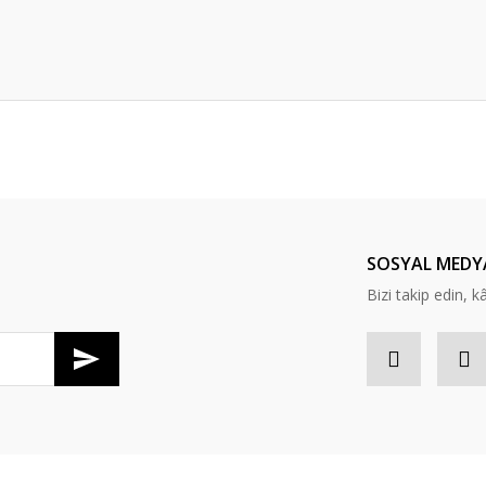
Bu ürüne ilk yorumu siz yapın!
Yorum Yaz
SOSYAL MEDY
Bizi takip edin, kâr