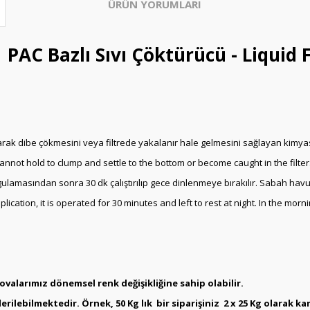
ÜRÜN YORUMLARI
 PAC Bazlı Sıvı Çöktürücü - Liquid 
narak dibe çökmesini veya filtrede yakalanır hale gelmesini sağlayan kimyas
 cannot hold to clump and settle to the bottom or become caught in the filter
ygulamasından sonra 30 dk çalıştırılıp gece dinlenmeye bırakılır. Sabah havu
plication, it is operated for 30 minutes and left to rest at night. In the mo
valarımız dönemsel renk değişikliğine sahip olabilir.
lebilmektedir. Örnek, 50 Kg lık bir siparişiniz 2 x 25 Kg olarak kar