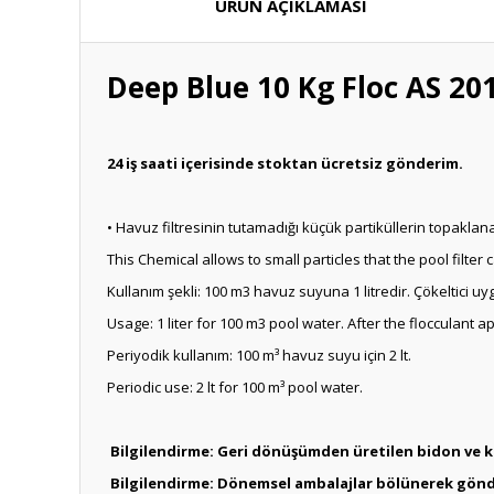
ÜRÜN AÇIKLAMASI
Deep Blue 10 Kg Floc AS 201
24 iş saati içerisinde stoktan ücretsiz gönderim.
• Havuz filtresinin tutamadığı küçük partiküllerin topakla
This Chemical allows to small particles that the pool filter
Kullanım şekli: 100 m3 havuz suyuna 1 litredir. Çökeltici u
Usage: 1 liter for 100 m3 pool water. After the flocculant ap
Periyodik kullanım: 100 m³ havuz suyu için 2 lt.
Periodic use: 2 lt for 100 m³ pool water.
Bilgilendirme: Geri dönüşümden üretilen bidon ve ko
Bilgilendirme: Dönemsel ambalajlar bölünerek gönderi