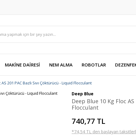
MAKİNE DAİRESİ
NEM ALMA
ROBOTLAR
DEZENFE
 AS 201 PAC Bazlı Sıvı Çöktürücü - Liquid Flocculant
Deep Blue
Deep Blue 10 Kg Floc AS 
Flocculant
740,77 TL
*74,54 TL den başlayan taksitlerl