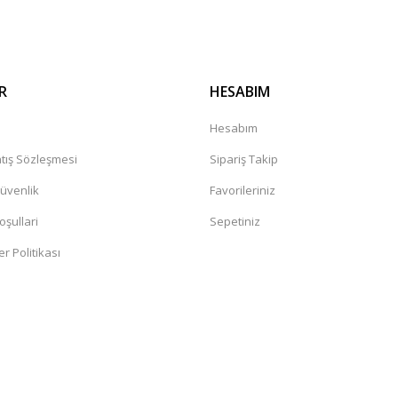
R
HESABIM
a
Hesabım
tış Sözleşmesi
Sipariş Takip
Güvenlik
Favorileriniz
oşullari
Sepetiniz
er Politikası