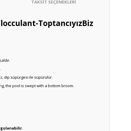
TAKSİT SEÇENEKLERİ
Flocculant-ToptancıyızBiz
aldır.
.
z, dip süpürgesi ile süpürülür.
rning, the pool is swept with a bottom broom.
golanabilir.