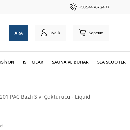
+90 544 767 24 77
ARA
Üyelik
Sepetim
KSİYON
ISITICILAR
SAUNA VE BUHAR
SEA SCOOTER
201 PAC Bazlı Sıvı Çöktürücü - Liquid
e!