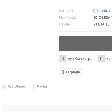
Kategori
Çöktürücü
Stok Kodu
10-DBKSv-
Havale
711,14 TL (
Aynı Gün Kargo
Kar
Karşılaştır
Fiyat Alarmı
Paylaş