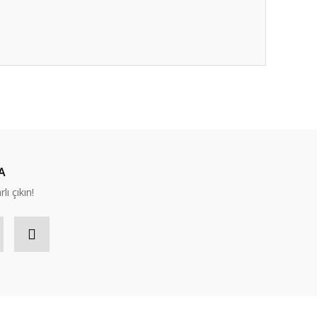
A
lı çıkın!