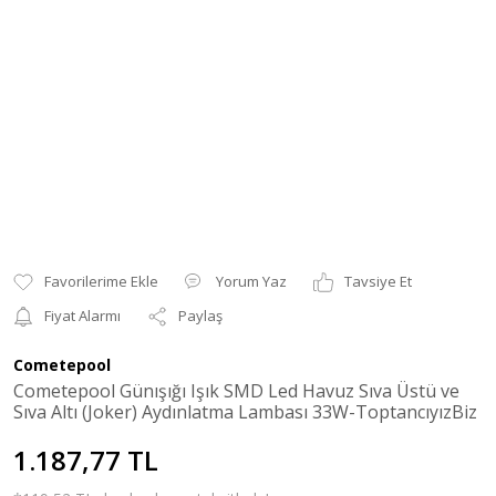
Yorum Yaz
Tavsiye Et
Fiyat Alarmı
Paylaş
Cometepool
Cometepool Günışığı Işık SMD Led Havuz Sıva Üstü ve
Sıva Altı (Joker) Aydınlatma Lambası 33W-ToptancıyızBiz
1.187,77 TL