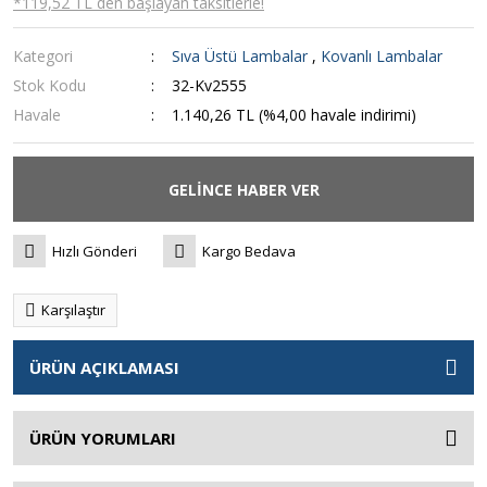
*119,52 TL den başlayan taksitlerle!
Kategori
Sıva Üstü Lambalar
,
Kovanlı Lambalar
Stok Kodu
32-Kv2555
Havale
1.140,26 TL (%4,00 havale indirimi)
GELİNCE HABER VER
Hızlı Gönderi
Kargo Bedava
Karşılaştır
ÜRÜN AÇIKLAMASI
ÜRÜN YORUMLARI