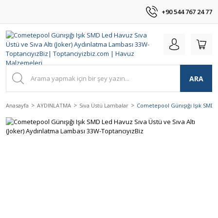
+90 544 767 24 77
ARA
Anasayfa
AYDINLATMA
Sıva Üstü Lambalar
Cometepool Günışığı Işık SMD L