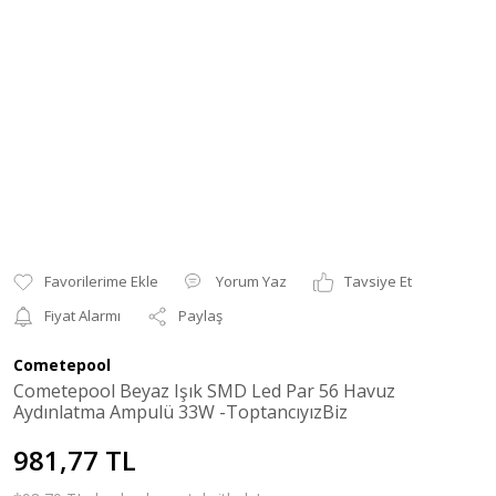
Yorum Yaz
Tavsiye Et
Fiyat Alarmı
Paylaş
Cometepool
Cometepool Beyaz Işık SMD Led Par 56 Havuz
Aydınlatma Ampulü 33W -ToptancıyızBiz
981,77 TL