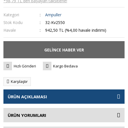
*98,79 TL den başlayan taksitlerle!
Kategori
Ampuller
Stok Kodu
32-Kv2550
Havale
942,50 TL (%4,00 havale indirimi)
GELİNCE HABER VER
Hızlı Gönderi
Kargo Bedava
Karşılaştır
ÜRÜN AÇIKLAMASI
ÜRÜN YORUMLARI