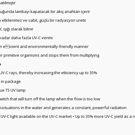
tılmıştır
uğunda lambayı kapatacak bir akış anahtarı içerir
etkilenmez ve sabit, güçlü bir radyasyon üretir
şığı olarak bilinir
kadar daha fazla UV-C verimi
n an eicient and environmentally-friendly manner
her primitive organisms and stops them from multiplying
%
e UV-C rays, thereby increasing the etticiency up to 35%
 in package
que T5 UV lamp
tch that will turn off the lamp when the flow is too low
luctuations in the water and generates a constant, powerful radiation
V-C light available on the UV-C market • Up to 35% more UV-C yield as a res