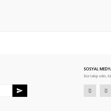
Bu ürüne ilk yorumu siz yapın!
Yorum Yaz
SOSYAL MEDY
Bizi takip edin, kâr