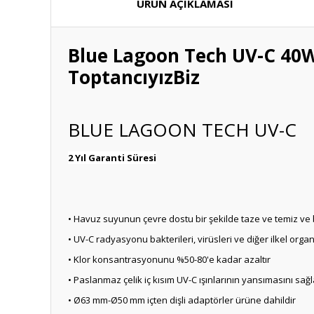
ÜRÜN AÇIKLAMASI
Blue Lagoon Tech UV-C 40W
ToptancıyızBiz
BLUE LAGOON TECH UV-C
2 Yıl Garanti Süresi
• Havuz suyunun çevre dostu bir şekilde taze ve temiz ve 
• UV-C radyasyonu bakterileri, virüsleri ve diğer ilkel org
• Klor konsantrasyonunu %50-80'e kadar azaltır
• Paslanmaz çelik iç kısım UV-C ışınlarının yansımasını sağla
• Ø63 mm-Ø50 mm içten dişli adaptörler ürüne dahildir