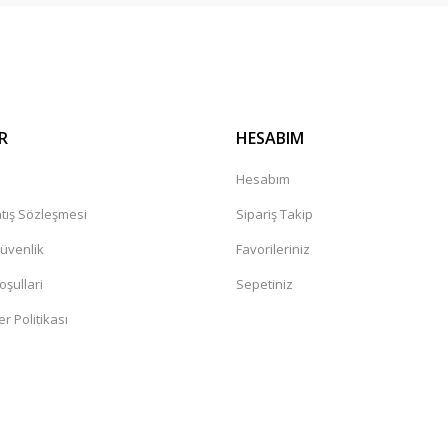
R
HESABIM
a
Hesabım
tış Sözleşmesi
Sipariş Takip
Güvenlik
Favorileriniz
oşullari
Sepetiniz
er Politikası