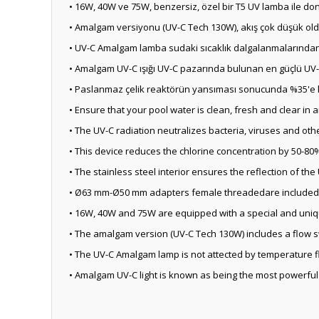
• 16W, 40W ve 75W, benzersiz, özel bir T5 UV lamba ile dona
• Amalgam versiyonu (UV-C Tech 130W), akış çok düşük old
• UV-C Amalgam lamba sudaki sıcaklık dalgalanmalarından 
• Amalgam UV-C ışığı UV-C pazarında bulunan en güçlü UV-C ı
• Paslanmaz çelik reaktörün yansıması sonucunda %35'e 
• Ensure that your pool water is clean, fresh and clear i
• The UV-C radiation neutralizes bacteria, viruses and ot
• This device reduces the chlorine concentration by 50-80
• The stainless steel interior ensures the reflection of th
• Ø63 mm-Ø50 mm adapters female threadedare included
• 16W, 40W and 75W are equipped with a special and uni
• The amalgam version (UV-C Tech 130W) includes a flow swi
• The UV-C Amalgam lamp is not attected by temperature f
• Amalgam UV-C light is known as being the most powerful U