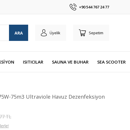
+90 544 767 24 77
ARA
Üyelik
Sepetim
KSİYON
ISITICILAR
SAUNA VE BUHAR
SEA SCOOTER
75W-75m3 Ultraviole Havuz Dezenfeksiyon
77 TL
erle!