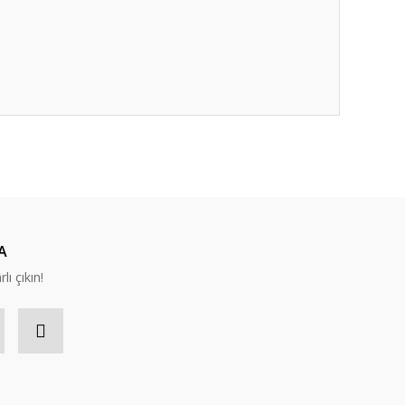
A
lı çıkın!