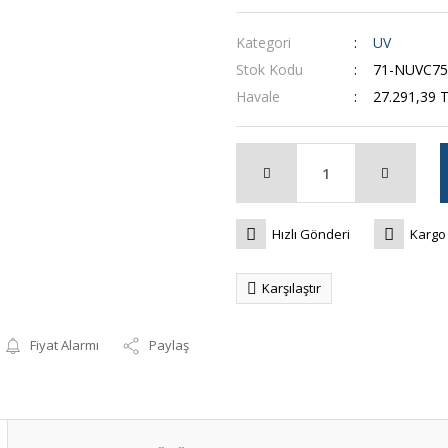
Kategori
UV
Stok Kodu
71-NUVC75
Havale
27.291,39 T
Hızlı Gönderi
Kargo
Karşılaştır
Fiyat Alarmı
Paylaş