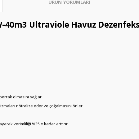
ÜRÜN YORUMLARI
-40m3 Ultraviole Havuz Dezenfeks
berrak olmasını sağlar
anizmaları nötralize eder ve çoğalmasını önler
yarak verimliliği %35'e kadar arttırır