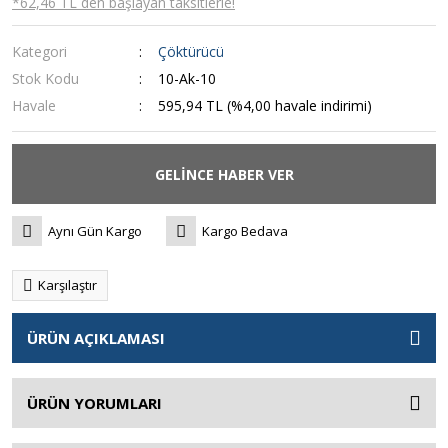
*62,46 TL den başlayan taksitlerle!
Kategori
Çöktürücü
Stok Kodu
10-Ak-10
Havale
595,94 TL (%4,00 havale indirimi)
GELİNCE HABER VER
Aynı Gün Kargo
Kargo Bedava
Karşılaştır
ÜRÜN AÇIKLAMASI
ÜRÜN YORUMLARI