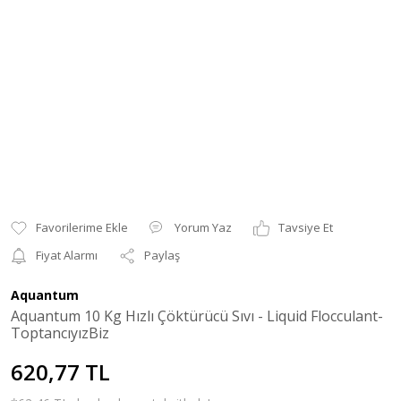
Yorum Yaz
Tavsiye Et
Fiyat Alarmı
Paylaş
Aquantum
Aquantum 10 Kg Hızlı Çöktürücü Sıvı - Liquid Flocculant-
ToptancıyızBiz
620,77 TL