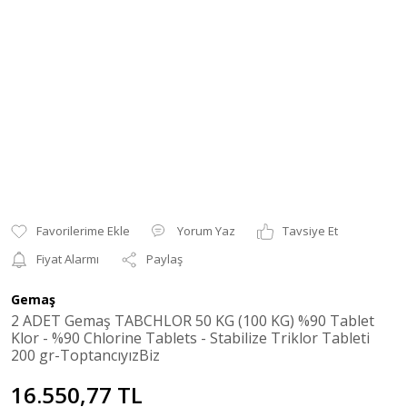
Yorum Yaz
Tavsiye Et
Fiyat Alarmı
Paylaş
Gemaş
2 ADET Gemaş TABCHLOR 50 KG (100 KG) %90 Tablet
Klor - %90 Chlorine Tablets - Stabilize Triklor Tableti
200 gr-ToptancıyızBiz
16.550,77 TL