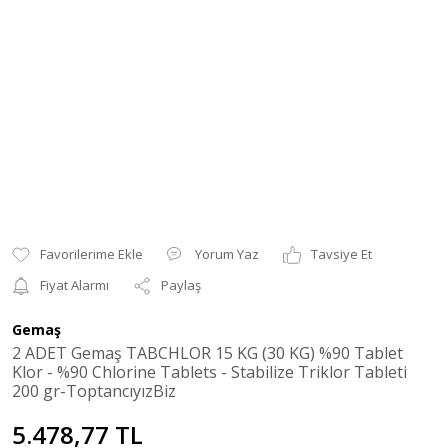
Yorum Yaz
Tavsiye Et
Fiyat Alarmı
Paylaş
Gemaş
2 ADET Gemaş TABCHLOR 15 KG (30 KG) %90 Tablet
Klor - %90 Chlorine Tablets - Stabilize Triklor Tableti
200 gr-ToptancıyızBiz
5.478,77 TL