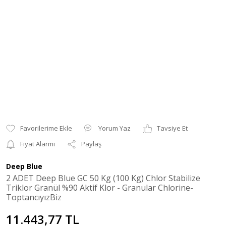
Yorum Yaz
Tavsiye Et
Fiyat Alarmı
Paylaş
Deep Blue
2 ADET Deep Blue GC 50 Kg (100 Kg) Chlor Stabilize
Triklor Granül %90 Aktif Klor - Granular Chlorine-
ToptancıyızBiz
11.443,77 TL