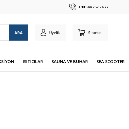
+90 544 767 24 77
ARA
Üyelik
Sepetim
KSİYON
ISITICILAR
SAUNA VE BUHAR
SEA SCOOTER