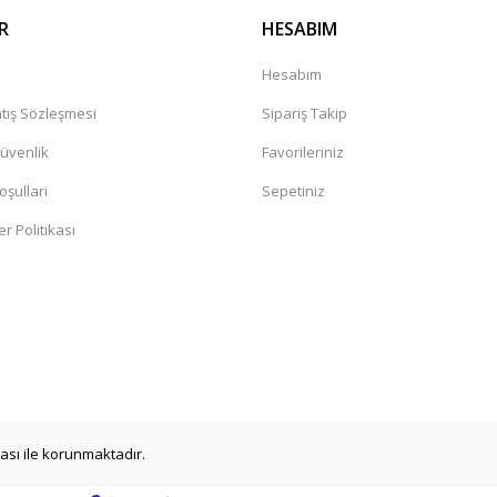
R
HESABIM
a
Hesabım
tış Sözleşmesi
Sipariş Takip
Güvenlik
Favorileriniz
oşullari
Sepetiniz
er Politikası
ikası ile korunmaktadır.