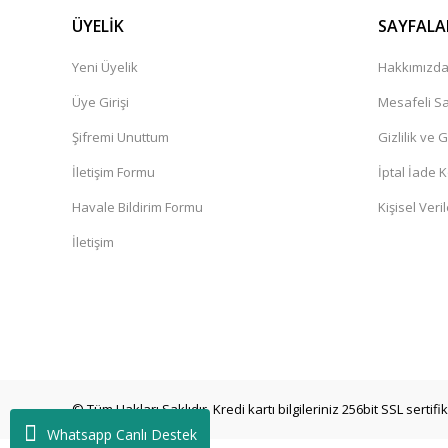
ÜYELİK
SAYFALA
Yeni Üyelik
Hakkımızd
Üye Girişi
Mesafeli Sa
Şifremi Unuttum
Gizlilik ve 
İletişim Formu
İptal İade K
Havale Bildirim Formu
Kişisel Veril
İletişim
© Tüm Hakları Saklıdır. Kredi kartı bilgileriniz 256bit SSL sertif
Whatsapp Canlı Destek