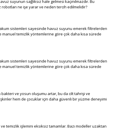
avuz suyunun sağlıksız hale gelmesi kaçınılmazdır. Bu
 robotları ne işe yarar ve neden tercih edilmelidir?
ü vakum sistemleri sayesinde havuz suyunu emerek filtrelerden
ikle manuel temizlik yöntemlerine göre çok daha kısa sürede
ü vakum sistemleri sayesinde havuz suyunu emerek filtrelerden
ikle manuel temizlik yöntemlerine göre çok daha kısa sürede
akteri ve yosun oluşumu artar, bu da cilt tahrişi ve
etişkinler hem de çocuklar için daha güvenli bir yüzme deneyimi
r ve temizlik işlemini eksiksiz tamamlar. Bazı modeller uzaktan