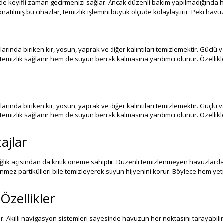
e keyifli zaman geçirmenizi sağlar. Ancak düzenli bakım yapılmadığında h
atılmış bu cihazlar, temizlik işlemini büyük ölçüde kolaylaştırır. Peki havuz
arında biriken kir, yosun, yaprak ve diğer kalıntıları temizlemektir. Güçl
sel temizlik sağlanır hem de suyun berrak kalmasına yardımcı olunur. Özell
arında biriken kir, yosun, yaprak ve diğer kalıntıları temizlemektir. Güçl
sel temizlik sağlanır hem de suyun berrak kalmasına yardımcı olunur. Özell
ajlar
lık açısından da kritik öneme sahiptir. Düzenli temizlenmeyen havuzlarda b
örünmez partikülleri bile temizleyerek suyun hijyenini korur. Böylece hem y
Özellikler
tır. Akıllı navigasyon sistemleri sayesinde havuzun her noktasını tarayabili