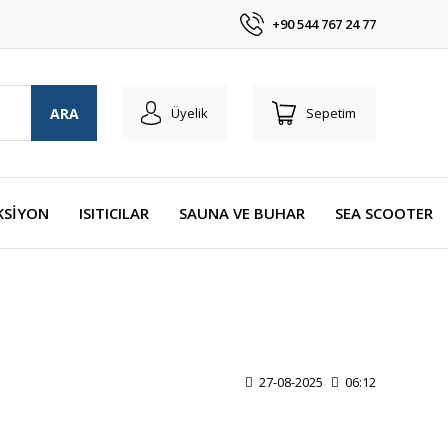
+90 544 767 24 77
ARA
Üyelik
Sepetim
KSİYON
ISITICILAR
SAUNA VE BUHAR
SEA SCOOTER
27-08-2025
06:12