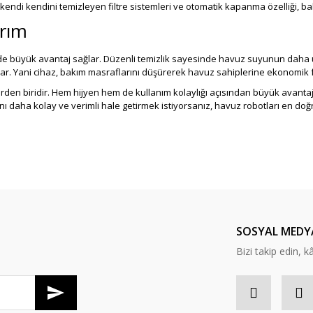
ndi kendini temizleyen filtre sistemleri ve otomatik kapanma özelliği, bakı
ırım
ede büyük avantaj sağlar. Düzenli temizlik sayesinde havuz suyunun daha 
zar. Yani cihaz, bakım masraflarını düşürerek havuz sahiplerine ekonomik
den biridir. Hem hijyen hem de kullanım kolaylığı açısından büyük avantajlar
 daha kolay ve verimli hale getirmek istiyorsanız, havuz robotları en doğru
SOSYAL MEDY
Bizi takip edin, kâr