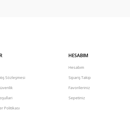
R
HESABIM
a
Hesabım
tış Sözleşmesi
Sipariş Takip
Güvenlik
Favorileriniz
oşullari
Sepetiniz
er Politikası