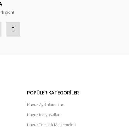
A
lı çıkın!
POPÜLER KATEGORİLER
Havuz Aydınlatmaları
Havuz Kimyasalları
Havuz Temizlik Malzemeleri