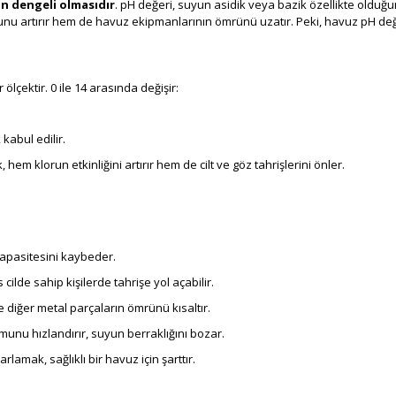
n dengeli olmasıdır
. pH değeri, suyun asidik veya bazik özellikte olduğu
runu artırır hem de havuz ekipmanlarının ömrünü uzatır. Peki, havuz pH değe
lçektir. 0 ile 14 arasında değişir:
kabul edilir.
 hem klorun etkinliğini artırır hem de cilt ve göz tahrişlerini önler.
apasitesini kaybeder.
ilde sahip kişilerde tahrişe yol açabilir.
 diğer metal parçaların ömrünü kısaltır.
nu hızlandırır, suyun berraklığını bozar.
amak, sağlıklı bir havuz için şarttır.