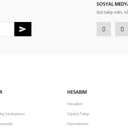
SOSYAL MEDY
Bizi takip edin, kâr
R
HESABIM
a
Hesabım
tış Sözleşmesi
Sipariş Takip
Güvenlik
Favorileriniz