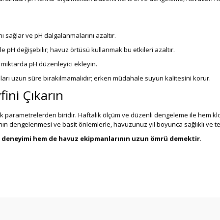
ını sağlar ve pH dalgalanmalarını azaltır.
e pH değişebilir; havuz örtüsü kullanmak bu etkileri azaltır.
 miktarda pH düzenleyici ekleyin.
ları uzun süre bırakılmamalıdır; erken müdahale suyun kalitesini korur.
ini Çıkarın
ik parametrelerden biridir. Haftalık ölçüm ve düzenli dengeleme ile hem klo
ının dengelenmesi ve basit önlemlerle, havuzunuz yıl boyunca sağlıklı ve tem
zme deneyimi hem de havuz ekipmanlarının uzun ömrü demektir
.