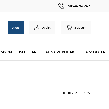
+90 544 767 24 77
ARA
Üyelik
Sepetim
KSİYON
ISITICILAR
SAUNA VE BUHAR
SEA SCOOTER
06-10-2025
10:57