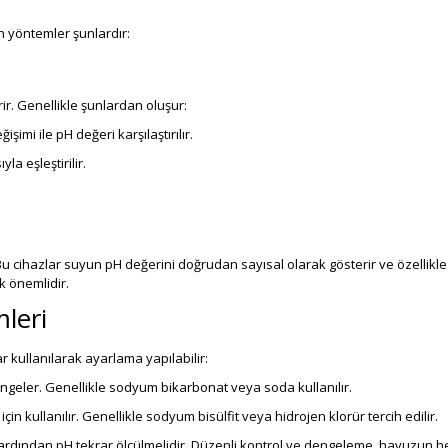
n yöntemler şunlardır:
rir. Genellikle şunlardan oluşur:
şimi ile pH değeri karşılaştırılır.
yla eşleştirilir.
. Bu cihazlar suyun pH değerini doğrudan sayısal olarak gösterir ve özellik
k önemlidir.
leri
r kullanılarak ayarlama yapılabilir:
engeler. Genellikle sodyum bikarbonat veya soda kullanılır.
in kullanılır. Genellikle sodyum bisülfit veya hidrojen klorür tercih edilir.
ardından pH tekrar ölçülmelidir. Düzenli kontrol ve dengeleme, havuzun he