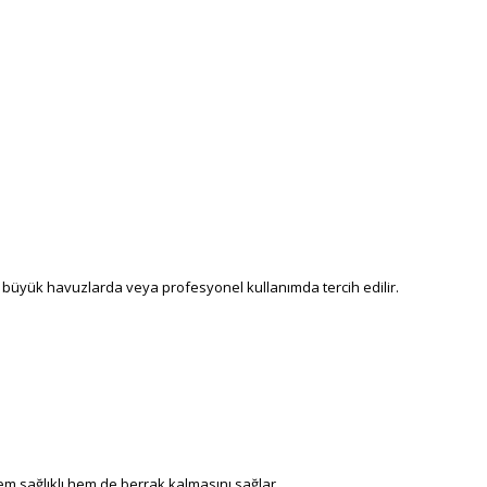
le büyük havuzlarda veya profesyonel kullanımda tercih edilir.
m sağlıklı hem de berrak kalmasını sağlar.