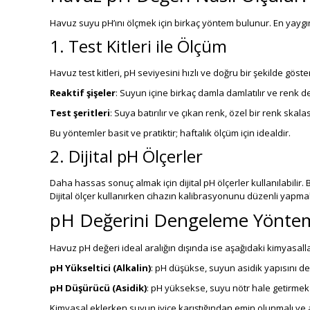
Havuz suyu pH’ını ölçmek için birkaç yöntem bulunur. En yaygı
1. Test Kitleri ile Ölçüm
Havuz test kitleri, pH seviyesini hızlı ve doğru bir şekilde göste
Reaktif şişeler
: Suyun içine birkaç damla damlatılır ve renk deği
Test şeritleri
: Suya batırılır ve çıkan renk, özel bir renk skalası
Bu yöntemler basit ve pratiktir; haftalık ölçüm için idealdir.
2. Dijital pH Ölçerler
Daha hassas sonuç almak için dijital pH ölçerler kullanılabilir
Dijital ölçer kullanırken cihazın kalibrasyonunu düzenli yapma
pH Değerini Dengeleme Yöntem
Havuz pH değeri ideal aralığın dışında ise aşağıdaki kimyasalla
pH Yükseltici (Alkalin)
: pH düşükse, suyun asidik yapısını d
pH Düşürücü (Asidik)
: pH yüksekse, suyu nötr hale getirmek iç
Kimyasal eklerken suyun iyice karıştığından emin olunmalı ve 