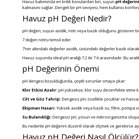
Havuz bakımında en kritik konulardan biri, suyun
pH değerini
kalmasını sağlar. Dengeli bir pH seviyesi, hem kullanıcı konfo
Havuz pH Değeri Nedir?
pH değeri, suyun asidik, nötr veya bazik olduğunu gösteren bir ö
7 değeri nötrü temsil eder.
7’nin altındaki değerler asidik, üstündeki değerler bazik olarak 
Havuz suyunda ideal pH aralığı 7.2 ile 7.6 arasındadır. Bu aralık,
pH Değerinin Önemi
pH dengesi bozulduğunda, çeşitli sorunlar ortaya çıkar:
Klor Etkisi Azalır:
pH yüksekse, klor suyu dezenfekte etme k
Cilt ve Göz Tahrişi:
Dengesiz pH, özellikle çocuklar ve hassas c
Ekipman Hasarı:
Yüksek asidik veya bazik su, filtre, pompa ve
Su Bulanıklığı:
Dengesiz pH, yosun ve mikroorganizma oluşumu
Bu nedenle pH değerini düzenli olarak ölçmek ve gerekirse ayarl
Havuz pH Değeri Nasıl Ölçülür?